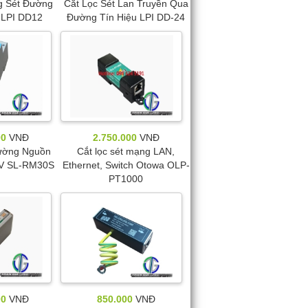
g Sét Đường
Cắt Lọc Sét Lan Truyền Qua
 LPI DD12
Đường Tín Hiệu LPI DD-24
00
VNĐ
2.750.000
VNĐ
ường Nguồn
Cắt lọc sét mạng LAN,
4V SL-RM30S
Ethernet, Switch Otowa OLP-
PT1000
00
VNĐ
850.000
VNĐ