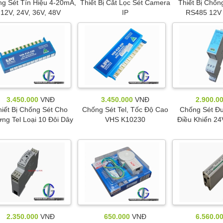
g Sét Tín Hiệu 4-20mA,
Thiết Bị Cắt Lọc Sét Camera
Thiết Bị Chốn
12V, 24V, 36V, 48V
IP
RS485 12V
3.450.000
VNĐ
3.450.000
VNĐ
2.900.0
iết Bị Chống Sét Cho
Chống Sét Tel, Tốc Độ Cao
Chống Sét Đ
ng Tel Loại 10 Đôi Dây
VHS K10230
Điều Khiển 2
2.350.000
VNĐ
650.000
VNĐ
6.560.0