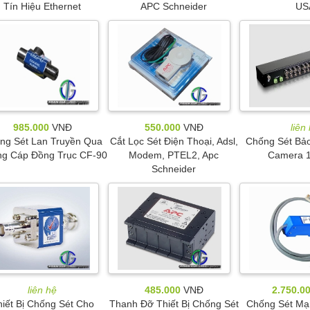
Tín Hiệu Ethernet
APC Schneider
US
985.000
VNĐ
550.000
VNĐ
liên
ng Sét Lan Truyền Qua
Cắt Lọc Sét Điện Thoại, Adsl,
Chống Sét Bả
g Cáp Đồng Trục CF-90
Modem, PTEL2, Apc
Camera 
Schneider
liên hệ
485.000
VNĐ
2.750.0
hiết Bị Chống Sét Cho
Thanh Đỡ Thiết Bị Chống Sét
Chống Sét Mạ