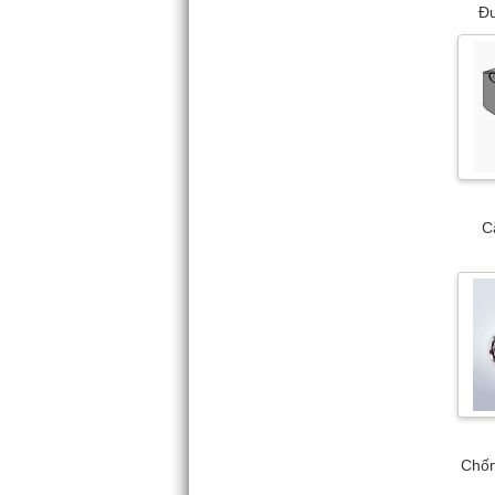
Đư
C
Chốn