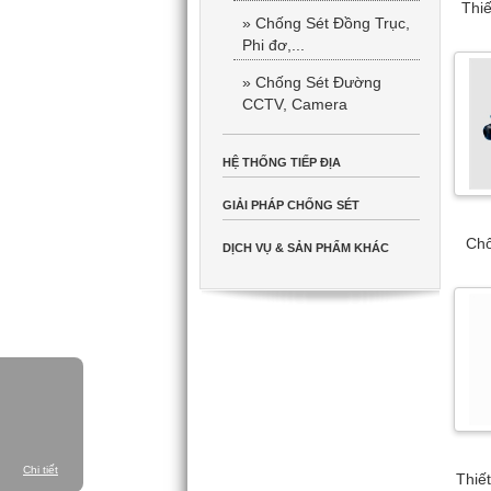
Thiế
» Chống Sét Đồng Trục,
Phi đơ,...
» Chống Sét Đường
CCTV, Camera
HỆ THỐNG TIẾP ĐỊA
GIẢI PHÁP CHỐNG SÉT
Chố
DỊCH VỤ & SẢN PHẨM KHÁC
Chi tiết
Thiế