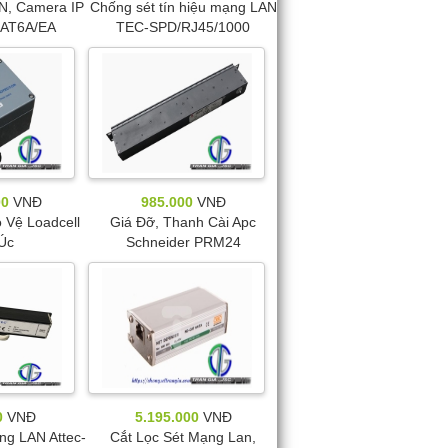
N, Camera IP
Chống sét tín hiệu mạng LAN
AT6A/EA
TEC-SPD/RJ45/1000
00
VNĐ
985.000
VNĐ
 Vệ Loadcell
Giá Đỡ, Thanh Cài Apc
Úc
Schneider PRM24
0
VNĐ
5.195.000
VNĐ
ng LAN Attec-
Cắt Lọc Sét Mạng Lan,