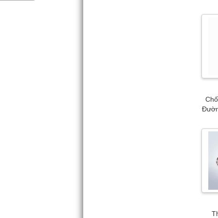
Chố
Đườn
T