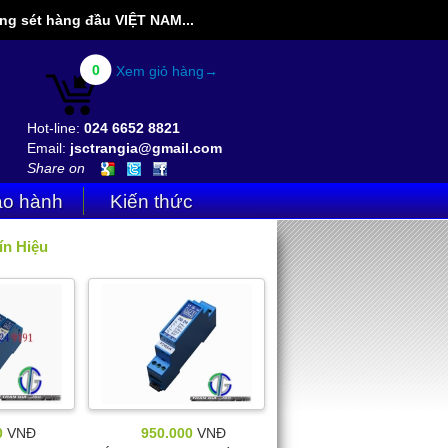
g sét hàng đầu VIỆT NAM...
0
Xem giỏ hàng→
Hot-line:
024 6652 8821
Email:
jsctrangia@gmail.com
Share on
o hành
Kiến thức
n Hiệu
0
VNĐ
950.000
VNĐ