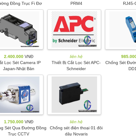
ờng Đồng Trục Fi Đơ
PRM4
RJ45-
2.400.000
VNĐ
liên hệ
985.00
ắt Lọc Sét Camera IP
Thiết Bị Cắt Lọc Sét APC-
Chống Sét Đườ
Japan-Nhật Bản
Schneider
DD
1.750.000
VNĐ
liên hệ
g Sét Qua Đường Đồng
Chống sét điện thoại 01 đôi
Trục CCTV
dây Novaris