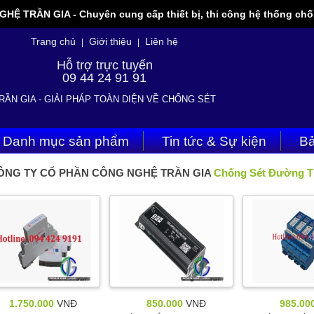
 TRẦN GIA - Chuyên cung cấp thiết bị, thi công hệ thống chốn
Trang chủ
Giới thiệu
Liên hệ
|
|
Hỗ trợ trực tuyến
09 44 24 91 91
RẦN GIA - GIẢI PHÁP TOÀN DIỆN VỀ CHỐNG SÉT
Danh mục sản phẩm
Tin tức & Sự kiện
Bả
ÔNG TY CỔ PHẦN CÔNG NGHỆ TRẦN GIA
Chống Sét Đường Tí
1.750.000
VNĐ
850.000
VNĐ
985.00