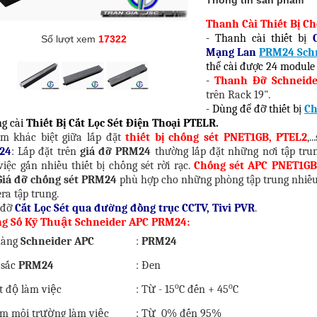
Thông tin sản phẩm
Thanh Cài Thiết Bị C
- Thanh cài thiết bị
Số lượt xem
17322
Mạng Lan
PRM24 Sch
thể cài được 24 modul
-
Thanh Đỡ Schneid
trên Rack 19".
- Dùng để đỡ thiết bị
Ch
ng cài
Thiết Bị Cắt Lọc Sét Điện Thoại PTELR.
ểm khác biệt giữa lắp đặt
thiết bị chống sét PNET1GB, PTEL2
,.
24
: Lắp đặt trên
giá đỡ PRM24
thường lắp đặt những nơi tập trun
iệc gắn nhiều thiết bị chống sét rời rạc.
Chống sét APC PNET1GB
Giá đỡ chống sét PRM24
phù hợp cho những phòng tập trung nhiều t
ra tập trung.
á đỡ
Cắt Lọc Sét qua đường đồng trục CCTV, Tivi PVR
.
g Số Kỹ Thuật Schneider APC PRM24:
hàng
Schneider APC
:
PRM24
 sắc
PRM24
: Đen
o
o
t độ làm việc
: Từ - 15
C đến + 45
C
m môi trường làm việc
: Từ 0% đến 95%