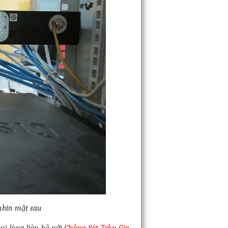
 nhìn mặt sau
ui lòng liên hệ với
Chống Sét Trần Gia
.