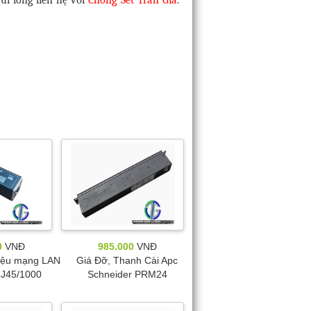
0
VNĐ
985.000
VNĐ
hiệu mạng LAN
Giá Đỡ, Thanh Cài Apc
J45/1000
Schneider PRM24