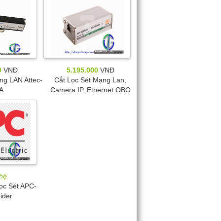
0
VNĐ
5.195.000
VNĐ
ng LAN Attec-
Cắt Lọc Sét Mạng Lan,
A
Camera IP, Ethernet OBO
 hệ
Lọc Sét APC-
ider