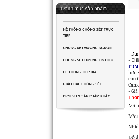
Danh mục sản phẩm
HỆ THỐNG CHỐNG SÉT TRỰC
TIẾP
CHỐNG SÉT ĐƯỜNG NGUỒN
- Dù
- Đi
CHỐNG SÉT ĐƯỜNG TÍN HIỆU
PRM
hơn v
HỆ THỐNG TIẾP ĐỊA
còn
GIẢI PHÁP CHỐNG SÉT
Came
- Gi
DỊCH VỤ & SẢN PHẨM KHÁC
Thôn
Mã 
Màu
Nhiệ
Độ ẩ