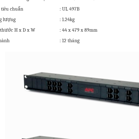
 tiêu chuẩn
: UL 497B
g lượng
: 1.24kg
 thước H x D x W
: 44 x 479 x 89mm
hành
: 12 tháng