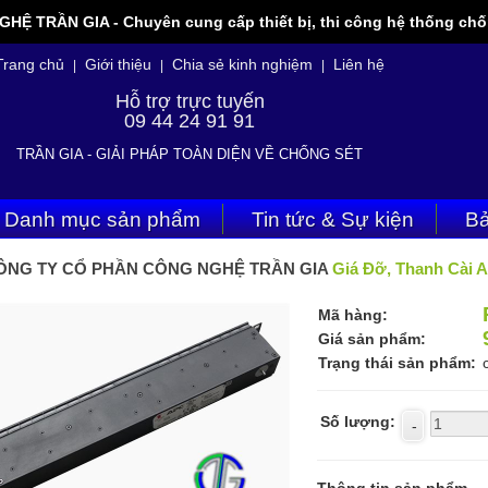
 TRẦN GIA - Chuyên cung cấp thiết bị, thi công hệ thống chốn
Trang chủ
Giới thiệu
Chia sẻ kinh nghiệm
Liên hệ
|
|
|
Hỗ trợ trực tuyến
09 44 24 91 91
TRẦN GIA - GIẢI PHÁP TOÀN DIỆN VỀ CHỐNG SÉT
Danh mục sản phẩm
Tin tức & Sự kiện
Bả
ÔNG TY CỔ PHẦN CÔNG NGHỆ TRẦN GIA
Giá Đỡ, Thanh Cài 
Mã hàng:
Giá sản phẩm:
Trạng thái sản phẩm:
Số lượng: