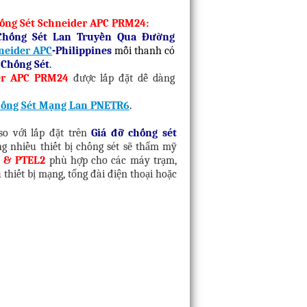
hống Sét Schneider APC PRM24:
Chống Sét Lan Truyền Qua Đường
neider APC
-Philippines
mỗi thanh có
e
Chống Sét
.
er APC PRM24
được lắp đặt dễ dàng
ống Sét Mạng Lan PNETR6
.
..so với lắp đặt trên
Giá đỡ chống sét
g nhiều thiết bị chống sét sẽ thẩm mỹ
 & PTEL2
phù hợp cho các máy trạm,
hiết bị mạng, tổng đài điện thoại hoặc