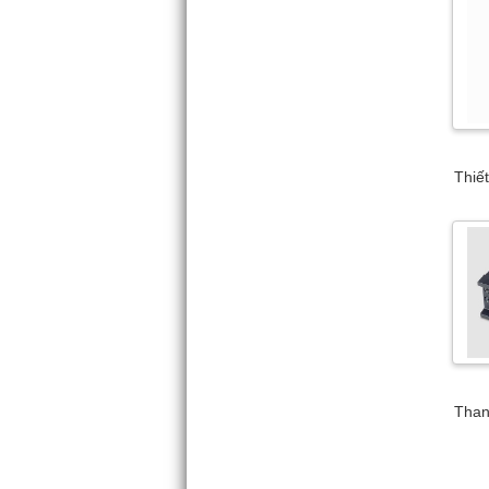
Thiế
Than