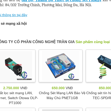
chỉ: 84/102 Trường Chinh, Phương Mai, Đống Đa, Hà Nội.
i thông tin tại đây
 sẻ mạng xã hội
ÔNG TY CỔ PHẦN CÔNG NGHỆ TRẦN GIA
Sản phẩm cùng loại
2.750.000
VNĐ
650.000
VNĐ
850.00
ắt lọc sét mạng LAN,
Chống Sét Mạng LAN Bảo Vệ
Chống sét tín 
rnet, Switch Otowa OLP-
Máy Chủ PNET1GB
TEC-SPD/R
PT1000