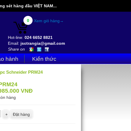
g sét hàng đầu VIỆT NAM...
0
Xem giỏ hàng→
Hot-line:
024 6652 8821
Email:
jsctrangia@gmail.com
Share on
o hành
Kiến thức
Apc Schneider PRM24
PRM24
985.000
VNĐ
còn hàng