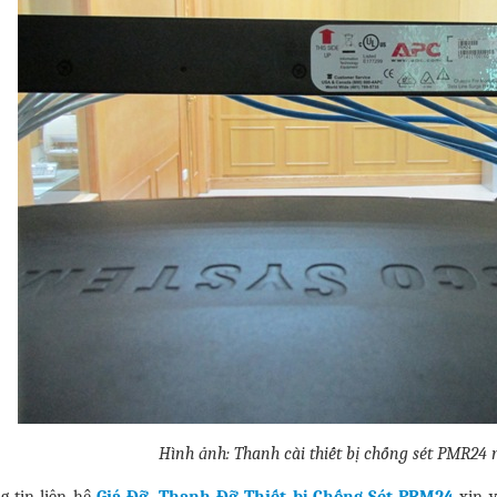
Hình ảnh: Thanh cài thiết bị chống sét PMR24
g tin liên hệ
Giá Đỡ, Thanh Đỡ Thiết bị Chống Sét PRM24
xin v