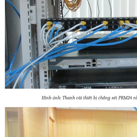
Hình ảnh: Thanh cài thiết bị chống sét PRM24 n