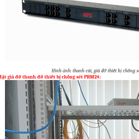
Hình ảnh: thanh cài, giá đỡ thiết bị chống 
đặt giá đỡ thanh đỡ thiết bị chống sét PRM24: