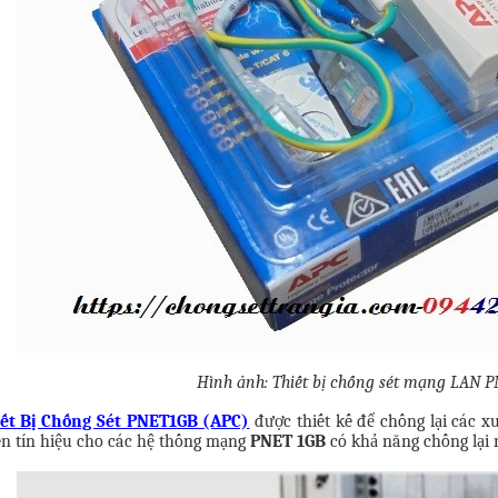
Hình ảnh: Thiết bị chống sét mạng LAN 
ết Bị Chống Sét PNET1GB (APC)
được thiết kế để chống lại các 
ền tín hiệu cho các hệ thống mạng
PNET 1GB
có khả năng chống lại 