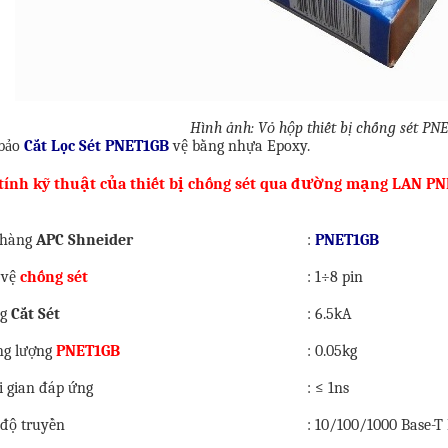
Hình ảnh: Vỏ hộp thiết bị chống sét PN
 bảo
Cắt Lọc Sét PNET1GB
vệ bằng nhựa Epoxy.
tính kỹ thuật của thiết bị chống sét qua đường mạng LAN PN
 hàng
APC Shneider
:
PNET1GB
 vệ
chống sét
: 1÷8 pin
ng
Cắt Sét
: 6.5kA
ng lượng
PNET1GB
: 0.05kg
i gian đáp ứng
: ≤ 1ns
 độ truyền
:
10/100/1000 Base-T 