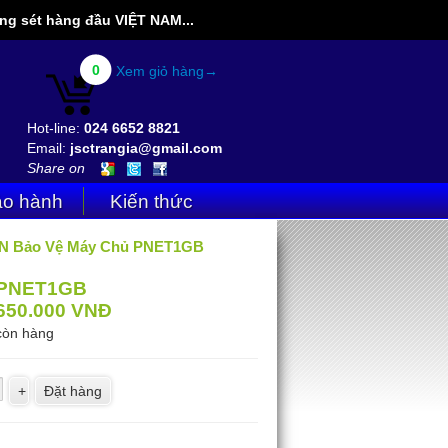
g sét hàng đầu VIỆT NAM...
0
Xem giỏ hàng→
Hot-line:
024 6652 8821
Email:
jsctrangia@gmail.com
Share on
o hành
Kiến thức
N Bảo Vệ Máy Chủ PNET1GB
PNET1GB
650.000
VNĐ
còn hàng