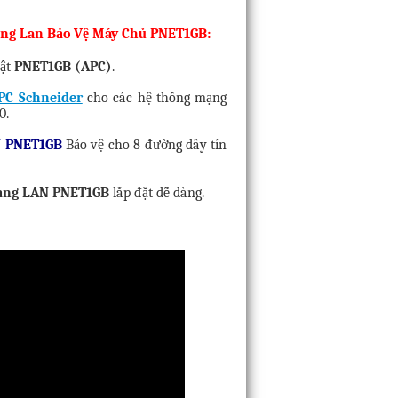
ạng Lan Bảo Vệ Máy Chủ PNET1GB:
uật
PNET1GB (APC)
.
PC Schneider
cho các hệ thống mạng
0.
N PNET1GB
Bảo vệ cho 8 đường dây tín
ạng LAN PNET1GB
lắp đặt dễ dàng.