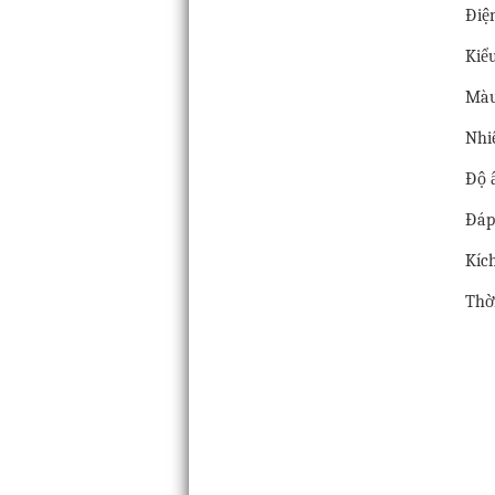
Điệ
Kiểu
Màu
Nhi
Độ 
Đáp
Kíc
Thờ