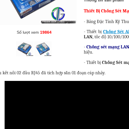
Thông tin sản phẩm
Thiết Bị Chống Sét M
- Bảng Đặc Tính Kỹ Th
- Thiết bị
Chống Sét A
Số lượt xem
19864
LAN
, tốc độ 10/100/100
-
Chống sét mạng LA
hiệu.
- Thiết bị
Chống Sét m
u kết nối 02 đầu RJ45 đã tích hợp sẵn 01 đoạn cáp nhảy.