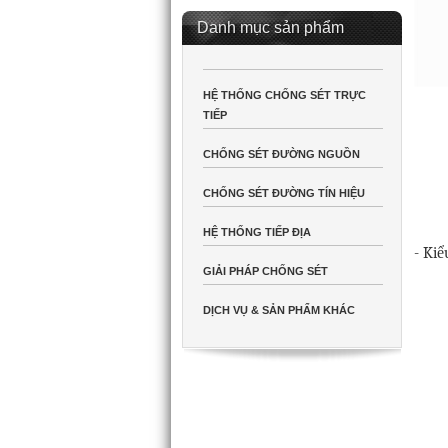
Danh mục sản phẩm
HỆ THỐNG CHỐNG SÉT TRỰC
TIẾP
CHỐNG SÉT ĐƯỜNG NGUỒN
CHỐNG SÉT ĐƯỜNG TÍN HIỆU
HỆ THỐNG TIẾP ĐỊA
- Kiể
GIẢI PHÁP CHỐNG SÉT
DỊCH VỤ & SẢN PHẨM KHÁC