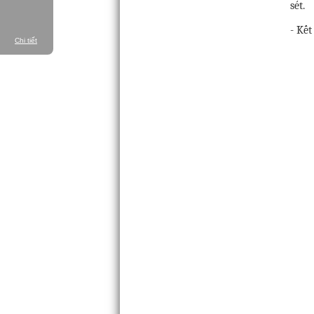
sét.
- Kết
Chi tiết