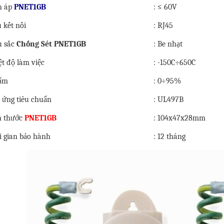
n áp
PNET1GB
: ≤ 60V
 kết nối
: RJ45
 sắc
Chống Sét PNET1GB
: Be nhạt
ệt độ làm việc
: -150C÷650C
ẩm
: 0÷95%
 ứng tiêu chuẩn
: UL497B
h thước
PNET1GB
: 104x47x28mm
i gian bảo hành
: 12 tháng