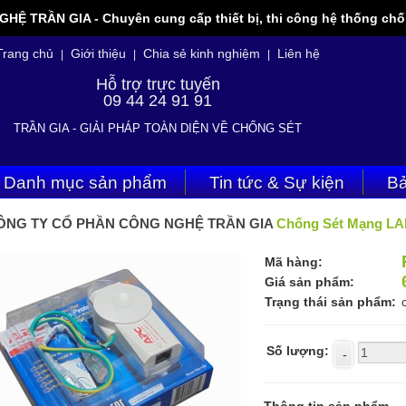
 TRẦN GIA - Chuyên cung cấp thiết bị, thi công hệ thống chốn
Trang chủ
Giới thiệu
Chia sẻ kinh nghiệm
Liên hệ
|
|
|
Hỗ trợ trực tuyến
09 44 24 91 91
TRẦN GIA - GIẢI PHÁP TOÀN DIỆN VỀ CHỐNG SÉT
Danh mục sản phẩm
Tin tức & Sự kiện
Bả
ÔNG TY CỔ PHẦN CÔNG NGHỆ TRẦN GIA
Chống Sét Mạng LA
Mã hàng:
Giá sản phẩm:
Trạng thái sản phẩm:
Số lượng: