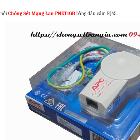
 nối
Chống Sét Mạng Lan PNET1GB
bằng đầu cắm RJ45.