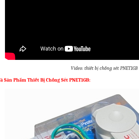
Video: thiết bị chống sét PNET1GB
ả Sản Phẩm Thiết Bị Chống Sét PNET1GB: