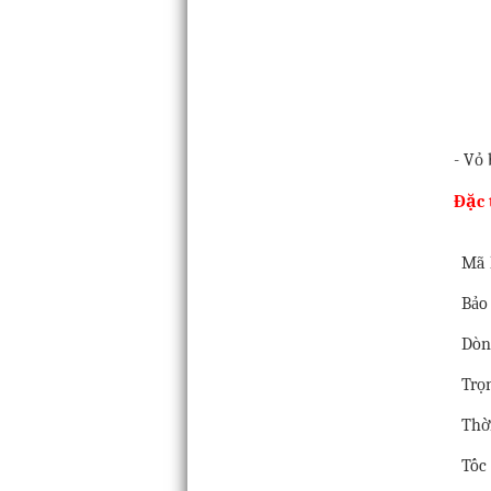
- Vỏ
Đặc 
Mã
Bảo
Dò
Trọ
Thờ
Tốc