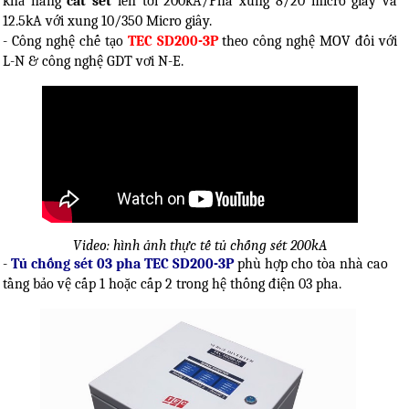
khả năng
cắt sét
lên tới 200kA/Pha xung 8/20 micro giây và
12.5kA với xung 10/350 Micro giây.
- Công nghệ chế tạo
TEC SD200-3P
theo công nghệ MOV đối với
L-N & công nghệ GDT vơi N-E.
Video: hình ảnh thực tế tủ chống sét 200kA
-
Tủ chống sét 03 pha TEC SD200-3P
phù hợp cho tòa nhà cao
tầng bảo vệ cấp 1 hoặc cấp 2 trong hệ thống điện 03 pha.