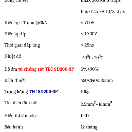
Dòng cắt sét
: Imax 200 kA 8/20µs
: Iimp 12.5 kA 10/350 µs
Điện áp TT qua @3kA
: ≤ 700V
Điện áp Up
: ≤ 1.700V
Thời gian đáp ứng
: ≤ 25ns
Nhiệt độ
0
0
: -40
C÷70
C
Độ ẩm
tủ chống sét TEC SD200-3P
: 5%÷90%
Kích thước
: 430x340x130mm
Trọng lượng
TEC SD200-3P
: 10kg
Tiết diện đấu nối
2
2
: 2.5mm
÷16mm
Hiển thị làm việc
: LED
Bảo hành
: 12 tháng