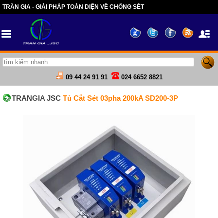
TRẦN GIA - GIẢI PHÁP TOÀN DIỆN VỀ CHỐNG SÉT
09 44 24 91 91
024 6652 8821
TRANGIA JSC
Tủ Cắt Sét 03pha 200kA SD200-3P