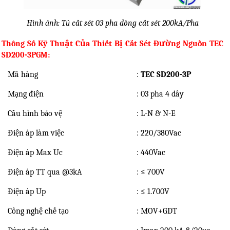
Hình ảnh: Tủ cắt sét 03 pha dòng cắt sét 200kA/Pha
Thông Số Kỹ Thuật Của Thiết Bị Cắt Sét Đường Nguồn TEC
SD200-3PGM:
Mã hàng
:
TEC SD200-3P
Mạng điện
: 03 pha 4 dây
Cấu hình bảo vệ
: L-N & N-E
Điện áp làm việc
: 220/380Vac
Điện áp Max Uc
: 440Vac
Điện áp TT qua @3kA
: ≤ 700V
Điện áp Up
: ≤ 1.700V
Công nghệ chế tạo
: MOV+GDT