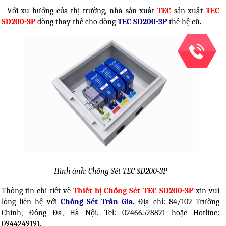
- Với xu hướng của thị trường, nhà sản xuất
TEC
sản xuất
TEC
SD200-3P
dòng thay thế cho dòng
TEC SD200-3P
thế hệ cũ
.
Hình ảnh: Chống Sét TEC SD200-3P
Thông tin chi tiết về
Thiết bị Chống Sét TEC SD200-3P
xin vui
lòng liên hệ với
Chống Sét Trần Gia
. Địa chỉ: 84/102 Trường
Chinh, Đống Đa, Hà Nội. Tel: 02466528821 hoặc Hotline:
0944249191.