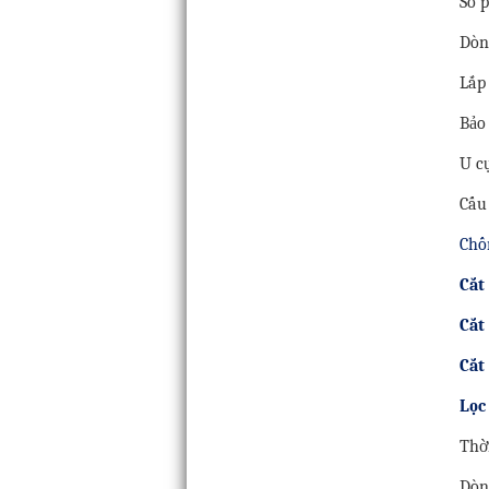
Số 
Dòn
Lắp
Bảo
U c
Cấu
Chố
Cắt
Cắt
Cắt
Lọc
Thờ
Dòn