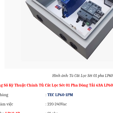
Hình ảnh: Tủ Cắt Lọc Sét 01 pha LP60
g Số Kỹ Thuật Chính Tủ Cắt Lọc Sét 01 Pha Dòng Tải 63A LP60
hàng
:
TEC LP60-1PM
làm việc
: 220-240Vac