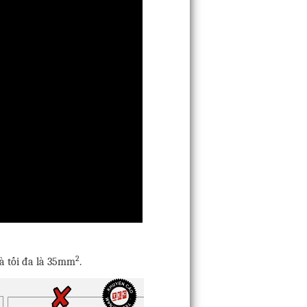
2
và tối đa là 35mm
.