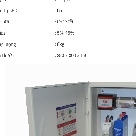
n thị LED
: Có
0
0
ệt độ
: 0
C-70
C
ẩm
: 5%-95%
ng lượng
: 8kg
h thước
: 350 x 300 x 150