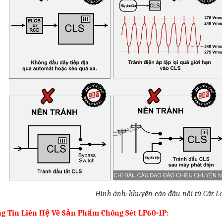
Hình ảnh: khuyến cáo đấu nối tủ Cắt Lọ
g Tin Liên Hệ Về Sản Phẩm Chống Sét LP60-1P: