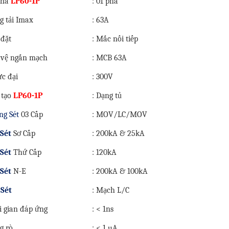
pha
LP60-1P
: 01 pha
g tải Imax
: 63A
 đặt
: Mắc nối tiếp
 vệ ngắn mạch
: MCB 63A
ực đại
: 300V
 tạo
LP60-1P
: Dạng tủ
ng Sét
03 Cấp
: MOV/LC/MOV
 Sét
Sơ Cấp
: 200kA & 25kA
 Sét
Thứ Cấp
: 120kA
 Sét
N-E
: 200kA & 100kA
 Sét
: Mạch L/C
i gian đáp ứng
: < 1ns
g rò
: < 1 µA