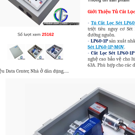
Thông tin sản phẩm
Giới Thiệu Tủ Cắt Lọc
-
Tủ Cắt Lọc Sét LP60
triệt tiêu nguy cơ Sé
Số lượt xem
25162
đường nguồn.
-
LP60-1P
sản xuất nh
Sét LP60-1P-MOV
.
-
Cắt Lọc Sét LP60-1P
nghệ cao bảo vệ cho lư
63A. Phù hợp cho các 
iệu Data Center, Nhà ở dân dụng,….