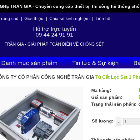
 TRẦN GIA - Chuyên cung cấp thiết bị, thi công hệ thống chốn
Trang chủ
Giới thiệu
Chia sẻ kinh nghiệm
Liên hệ
|
|
|
Hỗ trợ trực tuyến
09 44 24 91 91
TRẦN GIA - GIẢI PHÁP TOÀN DIỆN VỀ CHỐNG SÉT
Danh mục sản phẩm
Tin tức & Sự kiện
Bả
ÔNG TY CỔ PHẦN CÔNG NGHỆ TRẦN GIA
Tủ Cắt Lọc Sét 1 Ph
Mã hàng:
Giá sản phẩm:
Trạng thái sản phẩm:
Số lượng: