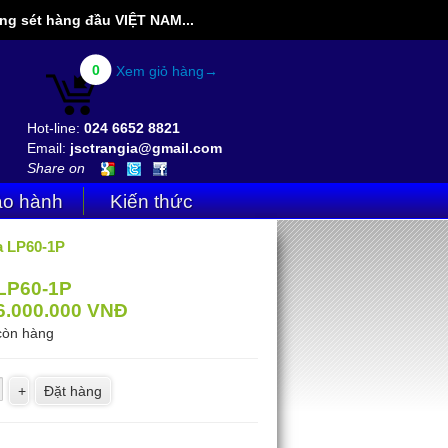
g sét hàng đầu VIỆT NAM...
0
Xem giỏ hàng→
Hot-line:
024 6652 8821
Email:
jsctrangia@gmail.com
Share on
o hành
Kiến thức
a LP60-1P
LP60-1P
6.000.000
VNĐ
còn hàng