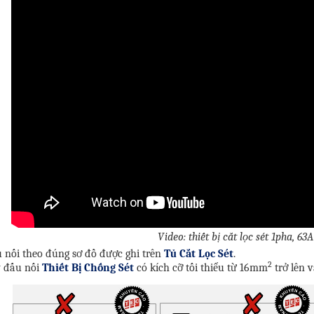
Video: thiết bị cắt lọc sét 1pha, 63A
u nối theo đúng sơ đồ được ghi trên
Tủ Cắt Lọc Sét
.
2
y đấu nối
Thiết Bị Chống Sét
có kích cỡ tối thiểu từ 16mm
trở lên 