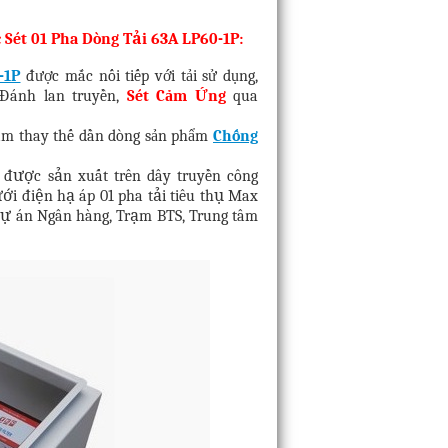
 Sét 01 Pha Dòng Tải 63A LP60-1P:
-1P
được mắc nối tiếp với tải sử dụng,
t Đánh lan truyền,
Sét Cảm Ứng
qua
ằm thay thế dần dòng sản phẩm
Chống
được sản xuất trên dây truyền công
ới điện hạ áp 01 pha tải tiêu thụ Max
dự án Ngân hàng, Trạm BTS, Trung tâm