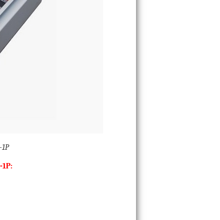
-1P
-1P: