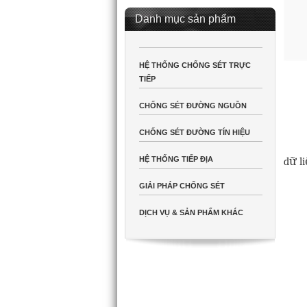
Danh mục sản phẩm
HỆ THỐNG CHỐNG SÉT TRỰC
TIẾP
CHỐNG SÉT ĐƯỜNG NGUỒN
CHỐNG SÉT ĐƯỜNG TÍN HIỆU
HỆ THỐNG TIẾP ĐỊA
dữ l
GIẢI PHÁP CHỐNG SÉT
DỊCH VỤ & SẢN PHẨM KHÁC