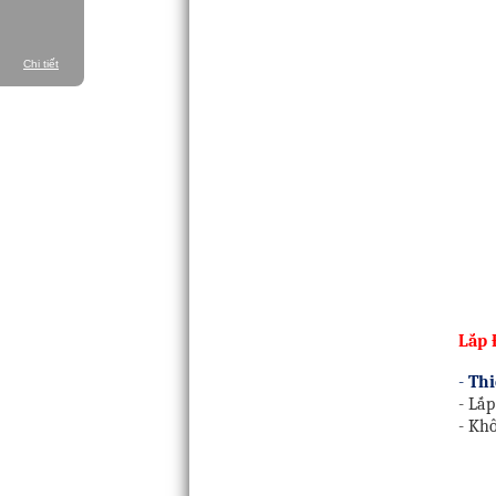
Chi tiết
Lắp 
-
Thi
- Lắp
- Kh