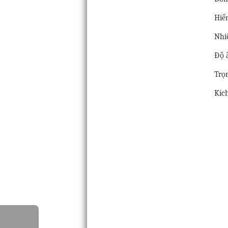
Hiể
Nhi
Độ 
Trọ
Kíc