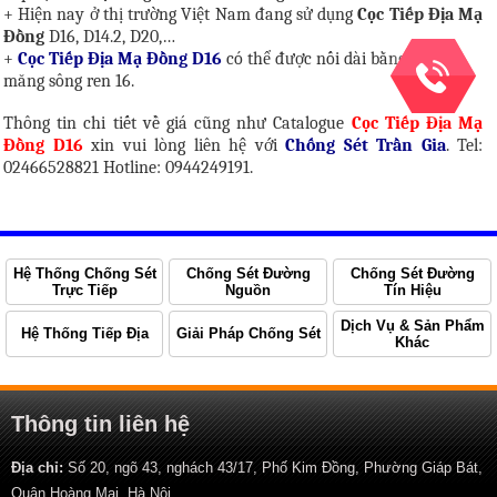
+ Hiện nay ở thị trường Việt Nam đang sử dụng
Cọc Tiếp Địa Mạ
Đồng
D16
, D14.2, D20,…
+
Cọc Tiếp Địa Mạ Đồng D16
có thể được nối dài bằng cút nối
măng sông ren 16.
Thông tin chi tiết về giá cũng như Catalogue
Cọc Tiếp Địa Mạ
Đồng D16
xin vui lòng liên hệ với
Chống Sét Trần Gia
. Tel:
02466528821 Hotline: 0944249191.
Hệ Thống Chống Sét
Chống Sét Đường
Chống Sét Đường
Trực Tiếp
Nguồn
Tín Hiệu
Dịch Vụ & Sản Phẩm
Hệ Thống Tiếp Địa
Giải Pháp Chống Sét
Khác
Thông tin liên hệ
Địa chỉ:
Số 20, ngõ 43, nghách 43/17, Phố Kim Đồng, Phường Giáp Bát,
Quận Hoàng Mai, Hà Nội