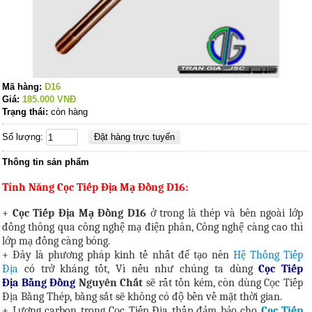
Mã hàng:
D16
Giá:
185.000
VNĐ
Trạng thái:
còn hàng
Số lượng:
Thông tin sản phẩm
Tính Năng Cọc Tiếp Địa
Mạ Đồng D16:
+
Cọc Tiếp Địa
Mạ Đồng D16
ở trong là thép và bên ngoài lớp
đồng thông qua công nghệ mạ điện phân, Công nghệ càng cao thì
lớp mạ đồng càng bóng.
+ Đây là phương pháp kinh tế nhất để tạo nên
Hệ Thống Tiếp
Địa
có trở kháng tốt, Vì nếu như chúng ta dùng
Cọc Tiếp
Địa Bằng Đồng
Nguyên Chất
sẽ rất tốn kém, còn dùng Cọc Tiếp
Địa Bằng Thép, bằng sắt sẽ không có độ bền về mặt thời gian.
+ Lượng carbon trong Cọc Tiếp Địa thấp đảm bảo cho
Cọc Tiếp