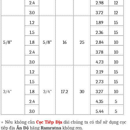
2.4
2.98
12
3.0
3.72
12
1.2
1.89
15
1.5
2.36
15
5/8”
1.8
5/8”
16
25
2.84
10
2.4
3.78
10
3.0
4.73
10
1.2
2.19
15
1.5
2.73
15
3/4"
1.8
3/4"
17.2
30
3.27
10
2.4
4.35
5
3.0
5.44
5
+ Nếu không cần
Cọc Tiếp Địa
dài chúng ta có thể sử dụng cọc
tiếp địa
Ấn Độ
hãng
Ramratna
không ren.