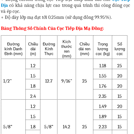
Địa
có khả năng chịu lực cao trong quá trình thi công đóng cọc
và ép cọc.
+ Độ dày lớp mạ đạt tới 0.25mm (sử dụng đồng 99.95%).
Bảng Thông Số Chính Của Cọc Tiếp Địa Mạ Đồng:
Kích
Đường
Chiều
Đường
Chiều
Trọng
Số
thước
kính Danh
dài
Kính
dài ren
lượng
lượng
ren
Định (mm)
(m)
Thực
(mm)
cọc (kg)
cọc
(mm)
1.2
1.18
25
1.5
1.55
20
1/2"
12.7
9/16"
25
1.8
1.76
20
2.4
2.35
15
1.2
1.49
20
1.5
1.89
15
5/8”
1.8
5/8”
14.2
25
2.23
15