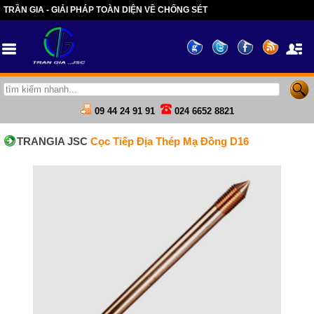
TRẦN GIA - GIẢI PHÁP TOÀN DIỆN VỀ CHỐNG SÉT
09 44 24 91 91
024 6652 8821
TRANGIA JSC
Cọc Tiếp Địa Thép Mạ Đồng D16