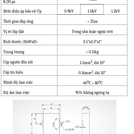
8/20
µ
s
Mức điện áp bảo vệ Up
0.9kV
1.0kV
1.2kV
Thời gian đáp ứng
< 25ns
Vị trí lắp đặt
Trong nhà hoặc ngoài trời
Kích thước (HxWxD)
3.5”x2.3”x1”
Trọng lượng
< 0.11kg
2
Cáp nguồn đấu nối
1.5mm
, dài 10”
2
Cáp tín hiệu
0.16mm
, dài 10”
0
0
Nhiệt độ làm việc
-40
C ÷ 80
C
Độ ẩm làm việc
95% không ngưng tụ