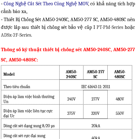
-
Công Nghệ Cắt Sét Theo Công Nghệ MOV
, có khả năng tích hợp
cảnh báo xa,
-
Thiết Bị Chống Sét AM50-240SC, AM50-277 SC, AM50-480SC nên
được lắp sau thiết bị chống sét bảo vệ cấp I
PT-PM-Series
hoặc
ADSx-2F-Series
.
Thông số kỹ thuật thiết bị chống sét AM50-240SC, AM50-277
SC, AM50-480SC:
AM50-
AM50-277
AM50-
Model
240SC
SC
480SC
Theo tiêu chuẩn
IEC 61643-11: 2011
Điện áp làm việc bình thường
240V
277V
480V
Un
Điện áp làm việc liên tục cực
275V
320V
550V
đại Uc
Dòng cắt sét dạng xung 8/20
µ
s
20kA
Dòng cắt sét cực đại xung
40kA