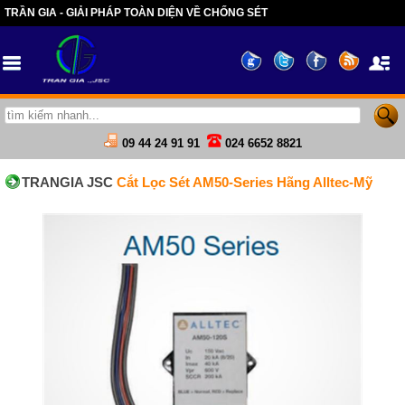
TRẦN GIA - GIẢI PHÁP TOÀN DIỆN VỀ CHỐNG SÉT
09 44 24 91 91
024 6652 8821
TRANGIA JSC
Cắt Lọc Sét AM50-Series Hãng Alltec-Mỹ