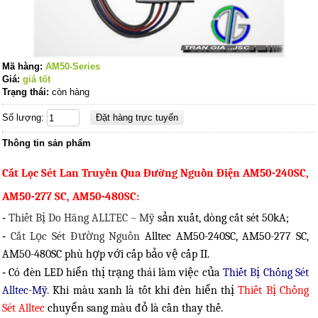
Mã hàng:
AM50-Series
Giá:
giá tốt
Trạng thái:
còn hàng
Số lượng:
Thông tin sản phẩm
Cắt Lọc Sét Lan Truyền Qua Đường Nguồn Điện AM50-240SC,
AM50-277 SC, AM50-480SC
:
-
Thiết Bị Do Hãng ALLTEC – Mỹ
sản xuất, dòng cắt sét 50kA;
-
Cắt Lọc Sét Đường Nguồn
Alltec
AM50-240SC, AM50-277 SC,
AM50-480SC phù hợp với cấp bảo vệ cấp II.
-
Có đèn LED hiển thị trạng thái làm việc của
Thiết Bị Chống Sét
Alltec-Mỹ
. Khi màu xanh là tốt khi đèn hiển thị
Thiết Bị Chống
Sét Alltec
chuyển sang màu đỏ là cần thay thế.