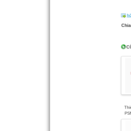
hỏ
Chia
C
Thi
PSM