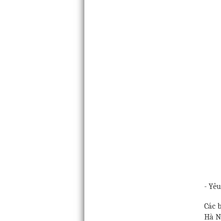
- Yêu
Các b
Hà N