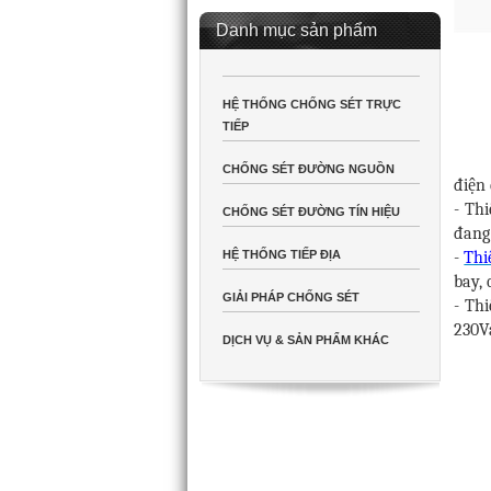
Danh mục sản phẩm
HỆ THỐNG CHỐNG SÉT TRỰC
TIẾP
CHỐNG SÉT ĐƯỜNG NGUỒN
điện 
- Th
CHỐNG SÉT ĐƯỜNG TÍN HIỆU
đang
-
Thi
HỆ THỐNG TIẾP ĐỊA
bay,
GIẢI PHÁP CHỐNG SÉT
- Th
230Va
DỊCH VỤ & SẢN PHẨM KHÁC