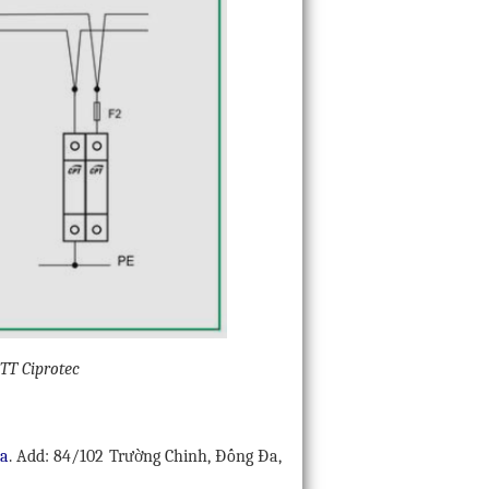
 TT Ciprotec
ia
. Add: 84/102 Trường Chinh, Đống Đa,