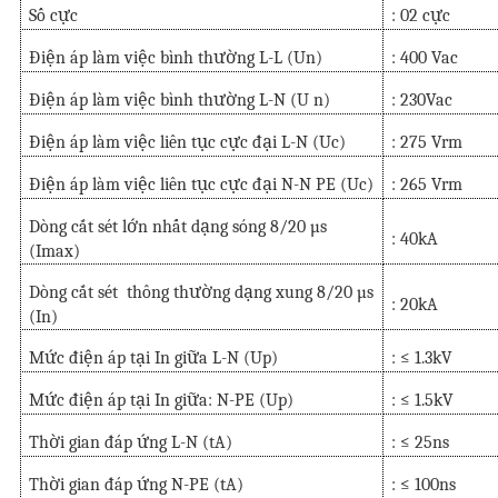
Số cực
: 02 cực
Điện áp làm việc bình thường L-L (Un)
: 400 Vac
Điện áp làm việc bình thường L-N (U n)
: 230Vac
Điện áp làm việc liên tục cực đại L-N (Uc)
: 275 Vrm
Điện áp làm việc liên tục cực đại N-N PE (Uc)
: 265 Vrm
Dòng cắt sét lớn nhất dạng sóng 8/20 µs
: 40kA
(Imax)
Dòng cắt sét thông thường dạng xung 8/20 µs
: 20kA
(In)
Mức điện áp tại In giữa L-N (Up)
: ≤ 1.3kV
Mức điện áp tại In giữa: N-PE (Up)
: ≤ 1.5kV
Thời gian đáp ứng L-N (tA)
: ≤ 25ns
Thời gian đáp ứng N-PE (tA)
: ≤ 100ns