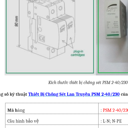
Kích thước thiết bị chống sét PSM 2-40/230
g số kỹ thuật
Thiết Bị Chống Sét Lan Truyền PSM 2-40/230
của
Mã h
àng
:
PSM 2-40/23
Cấu hình bảo vệ
: L-N; N-PE