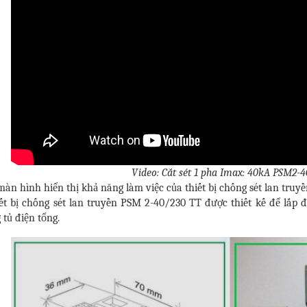
Video: Cắt sét 1 pha Imax: 40kA PSM2-4
màn hình hiển thị khả năng làm việc của thiết bị chống sét lan tru
iết bị chống sét lan truyền PSM 2-40/230 TT được thiết kế để lắp đ
 tủ điện tổng.