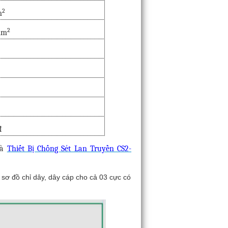
2
m
2
mm
đ
à
Thiết Bị Chống Sét Lan Truyền CS2-
sơ đồ chỉ dây, dây cáp cho cả 03 cực có