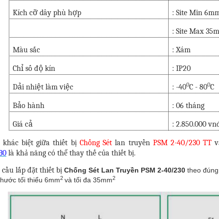
Kích cỡ dây phù hợp
: Site Min 6m
: Site Max 35
Màu sắc
: Xám
Chỉ số độ kín
: IP20
0
0
Dải nhiệt làm việc
: -40
C - 80
C
Bảo hành
: 06 tháng
Giá cả
: 2.850.000 vn
 khác biệt giữa thiết bị
Chống Sét
lan truyền
PSM 2-40/230 TT
v
30
là khả năng có thể thay thế của thiết bị.
 cầu lắp đặt thiết bị
Chống Sét Lan Truyền PSM 2-40/230
theo đúng 
2
2
thước tối thiểu 6mm
và tối đa 35mm