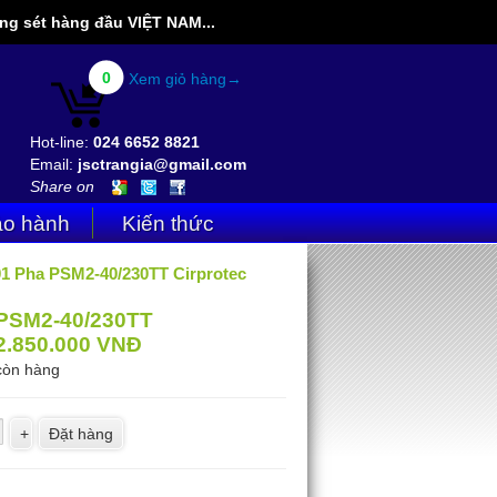
g sét hàng đầu VIỆT NAM...
0
Xem giỏ hàng→
Hot-line:
024 6652 8821
Email:
jsctrangia@gmail.com
Share on
o hành
Kiến thức
01 Pha PSM2-40/230TT Cirprotec
PSM2-40/230TT
2.850.000
VNĐ
còn hàng