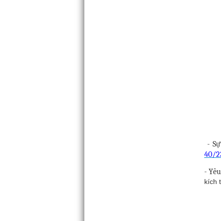
-
Sự
40/2
- Yêu
kích 