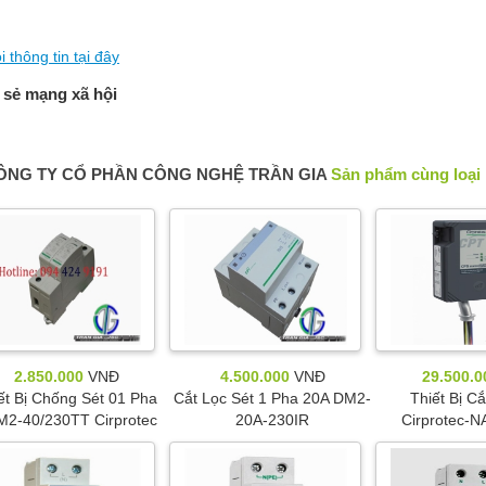
i thông tin tại đây
 sẻ mạng xã hội
ÔNG TY CỔ PHẦN CÔNG NGHỆ TRẦN GIA
Sản phẩm cùng loại
2.850.000
VNĐ
4.500.000
VNĐ
29.500.0
ết Bị Chống Sét 01 Pha
Cắt Lọc Sét 1 Pha 20A DM2-
Thiết Bị Cắ
2-40/230TT Cirprotec
20A-230IR
Cirprotec-