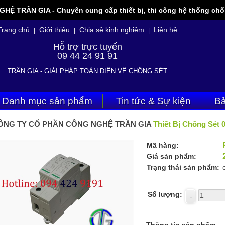
 TRẦN GIA - Chuyên cung cấp thiết bị, thi công hệ thống chốn
Trang chủ
Giới thiệu
Chia sẻ kinh nghiệm
Liên hệ
|
|
|
Hỗ trợ trực tuyến
09 44 24 91 91
TRẦN GIA - GIẢI PHÁP TOÀN DIỆN VỀ CHỐNG SÉT
Danh mục sản phẩm
Tin tức & Sự kiện
Bả
ÔNG TY CỔ PHẦN CÔNG NGHỆ TRẦN GIA
Thiết Bị Chống Sét 
Mã hàng:
Giá sản phẩm:
Trạng thái sản phẩm:
Số lượng: