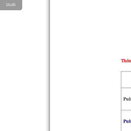
Chi tiết
Thôn
Pul
Pul