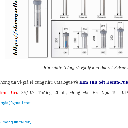
Hình ảnh: Thông số vật lý kim thu sét Pulsar-
thông tin về giá rẻ cũng như Catalogue về
Kim Thu Sét Helita-Pu
Trần Gia
: 84/102 Trường Chinh, Đống Đa, Hà Nội. Tel: 046
rangia@gmail.com
.
i thông tin tại đây