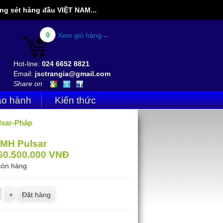
g sét hàng đầu VIỆT NAM...
0
Xem giỏ hàng→
Hot-line:
024 6652 8821
Email:
jsctrangia@gmail.com
Share on
o hành
Kiến thức
lsar-Pháp
IMH Pulsar
60.500.000
VNĐ
còn hàng