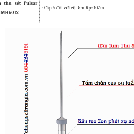
 thu sét Pulsar
: Cấp 4 đối với cột 5m Rp=107m
-IMH6012