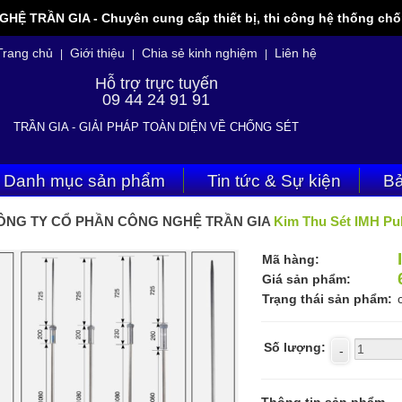
 TRẦN GIA - Chuyên cung cấp thiết bị, thi công hệ thống chốn
Trang chủ
Giới thiệu
Chia sẻ kinh nghiệm
Liên hệ
|
|
|
Hỗ trợ trực tuyến
09 44 24 91 91
TRẦN GIA - GIẢI PHÁP TOÀN DIỆN VỀ CHỐNG SÉT
Danh mục sản phẩm
Tin tức & Sự kiện
Bả
ÔNG TY CỔ PHẦN CÔNG NGHỆ TRẦN GIA
Kim Thu Sét IMH Pu
Mã hàng:
Giá sản phẩm:
Trạng thái sản phẩm:
Số lượng: