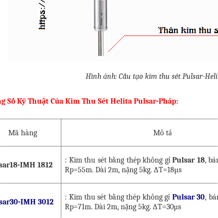
Hình ảnh: Cấu tạo kim thu sét Pulsar-Hel
g Số Kỹ Thuật Của Kim Thu Sét Helita Pulsar-Pháp:
Mã hàng
Mô tả
: Kim thu sét bằng thép không gỉ
Pulsar 18
, bá
sar18-IMH 1812
Rp=55m. Dài 2m, nặng 5kg. ∆T=18µs
: Kim thu sét bằng thép không gỉ
Pulsar 30
, bá
sar30-IMH 3012
Rp=71m. Dài 2m, nặng 5kg. ∆T=30µs