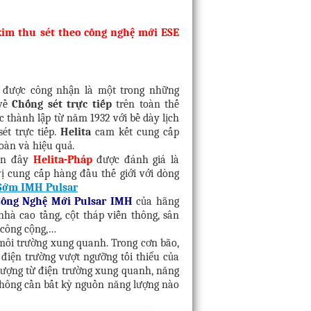
im thu sét theo công nghệ mới ESE
được công nhận là một trong những
 về
Chống sét trực tiếp
trên toàn thế
 thành lập từ năm 1932 với bề dày lịch
ét trực tiếp.
Helita
cam kết cung cấp
toàn và hiệu quả.
ần đây
Helita-Pháp
được đánh giá là
ị cung cấp hàng đầu thế giới với dòng
 Sớm IMH Pulsar
ông Nghệ Mới Pulsar
IMH
của hãng
hà cao tầng, cột tháp viễn thông, sân
h công cộng,…
môi trường xung quanh. Trong cơn bão,
điện trường vượt ngưỡng tối thiểu của
lượng từ điện trường xung quanh, năng
hông cần bất kỳ nguồn năng lượng nào