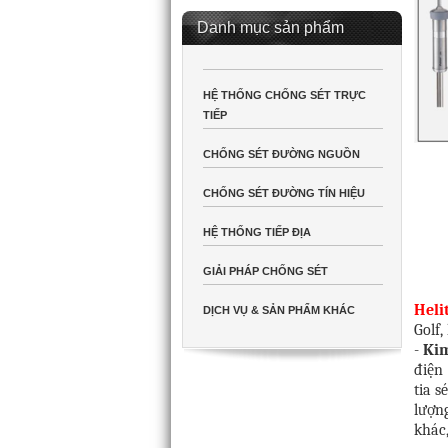
Danh mục sản phẩm
HỆ THỐNG CHỐNG SÉT TRỰC
TIẾP
CHỐNG SÉT ĐƯỜNG NGUỒN
CHỐNG SÉT ĐƯỜNG TÍN HIỆU
HỆ THỐNG TIẾP ĐỊA
GIẢI PHÁP CHỐNG SÉT
Heli
DỊCH VỤ & SẢN PHẨM KHÁC
Golf,
-
Kim
điện
tia s
lượng
khác