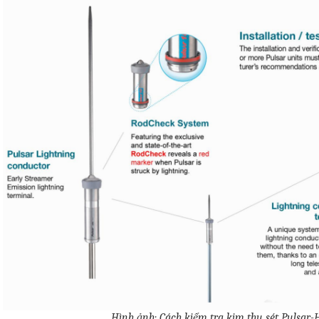
Hình ảnh: Cách kiểm tra kim thu sét Pulsar-