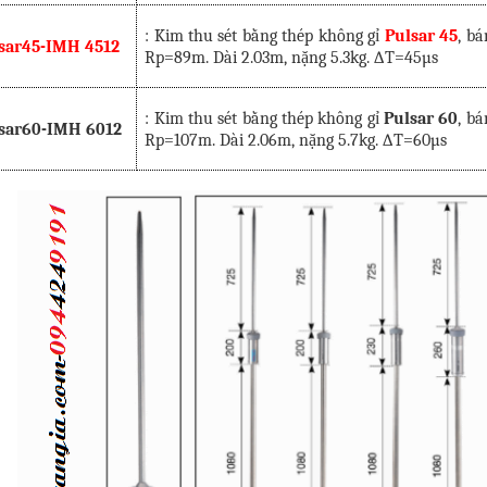
: Kim thu sét bằng thép không gỉ
Pulsar 45
, bá
sar45-IMH 4512
Rp=89m. Dài 2.03m, nặng 5.3kg. ∆T=45µs
: Kim thu sét bằng thép không gỉ
Pulsar 60
, b
sar60-IMH 6012
Rp=107m. Dài 2.06m, nặng 5.7kg. ∆T=60µs