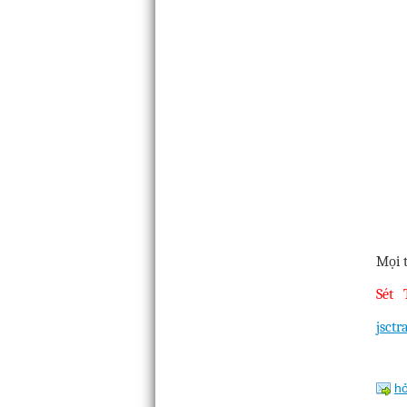
Mọi 
Sét 
jsct
hỏ