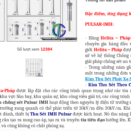
Thông tin sản phẩm
Đặc điểm, ứng dụng k
PULSAR-IMH:
- Hãng
Helita – Pháp
chuyên gia hàng đầu
Số lượt xem
12384
giới.
Helita – Pháp
được
sử về hệ thống Chống s
giải pháp chống sét an 
- Trong những năm g
một trong những đơn v
Kim Thu Sét Phát Xạ
-
Kim Thu Sét Theo C
ta-Pháp
được lắp đặt cho các công trình quan trọng như các tòa n
 khu vực Sân bay, khu quân sự, khu công viên giải trí, các công trìn
 chống sét Pulsar IMH
hoạt động theo nguyên lý điện từ trường 
 trường xung quanh có thể phát triển từ 10kV/m đến 20kV/m. Khi 
ét đánh, thiết bị
Thu Sét IMH Pulsar
được kích hoạt. Nó thu năng 
 cần tạo ra xung cao áp, tạo ra và truyền
tia tiên đạo
hướng lên. K
, và cũng không có chất phóng xạ.