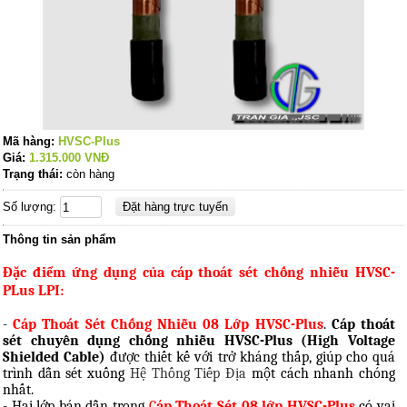
Mã hàng:
HVSC-Plus
Giá:
1.315.000
VNĐ
Trạng thái:
còn hàng
Số lượng:
Thông tin sản phẩm
Đặc điểm ứng dụng của cáp thoát sét chống nhiễu HVSC-
PLus LPI:
-
Cáp Thoát Sét Chống Nhiễu 08 Lớp HVSC-Plus
.
Cáp thoát
sét chuyên dụng chống nhiễu
HVSC-Plus (High Voltage
Shielded Cable)
được thiết kế với trở kháng thấp, giúp cho quá
trình dẫn sét xuống
Hệ Thống Tiếp Địa
một cách nhanh chóng
nhất.
- Hai lớp bán dẫn trong
C
áp Thoát Sét 08 lớp HVSC-Plus
có vai