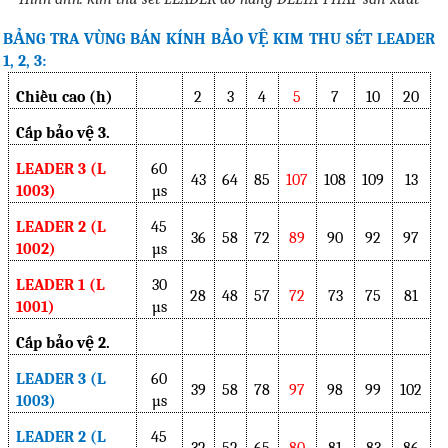
BẢNG TRA VÙNG BÁN KÍNH BẢO VỆ KIM THU SÉT LEADER
1, 2, 3:
Chiều cao (h)
2
3
4
5
7
10
20
Cấp bảo vệ 3.
LEADER 3 (L
60
43
64
85
107
108
109
13
1003)
µs
LEADER 2 (L
45
36
58
72
89
90
92
97
1002)
µs
LEADER 1 (L
30
28
48
57
72
73
75
81
1001)
µs
Cấp bảo vệ 2.
LEADER 3 (L
60
39
58
78
97
98
99
102
1003)
µs
LEADER 2 (L
45
32
52
65
80
81
83
86