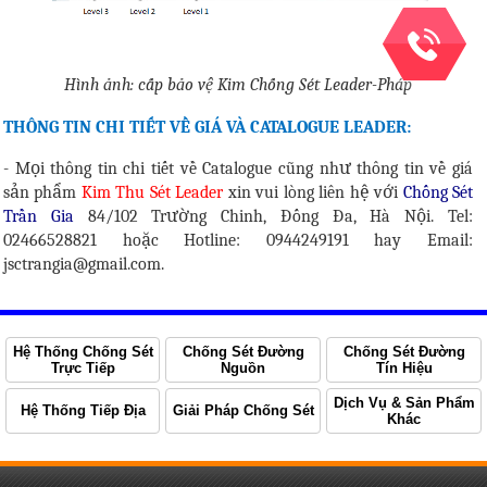
Hình ảnh: cấp bảo vệ Kim Chống Sét Leader-Pháp
THÔNG TIN CHI TIẾT VỀ GIÁ VÀ CATALOGUE LEADER:
- Mọi thông tin chi tiết về Catalogue cũng như thông tin về giá
sản phẩm
Kim Thu Sét Leader
xin vui lòng liên hệ với
Chống Sét
Trần Gia
84/102 Trường Chinh, Đống Đa, Hà Nội. Tel:
02466528821 hoặc Hotline: 0944249191 hay Email:
jsctrangia@gmail.com.
Hệ Thống Chống Sét
Chống Sét Đường
Chống Sét Đường
Trực Tiếp
Nguồn
Tín Hiệu
Dịch Vụ & Sản Phẩm
Hệ Thống Tiếp Địa
Giải Pháp Chống Sét
Khác