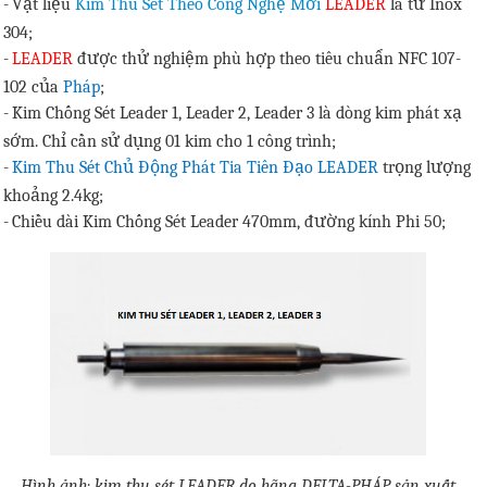
-
Vật liệu
Kim Thu Sét Theo Công Nghệ Mới
LEADER
là từ Inox
304;
-
LEADER
được thử nghiệm phù hợp theo tiêu chuẩn NFC 107-
102 của
Pháp
;
-
Kim Chống Sét Leader 1
, Leader 2, Leader 3 là dòng kim phát xạ
sớm. Chỉ cần sử dụng 01 kim cho 1 công trình;
-
Kim Thu Sét Chủ Động Phát Tia Tiên Đạo LEADER
trọng lượng
khoảng 2.4kg;
-
Chiều dài
Kim Chống Sét Leader
470mm, đường kính Phi 50;
Hình ảnh: kim thu sét LEADER do hãng DELTA-PHÁP sản xuất