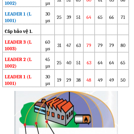
1002)
µs
LEADER 1 (L
30
25
39
51
64
65
66
71
1001)
µs
Cấp bảo vệ 1.
LEADER 3 (L
60
31
47
63
79
79
79
80
1003)
µs
LEADER 2 (L
45
25
40
51
63
64
64
65
1002)
µs
LEADER 1 (L
30
19
29
38
48
49
49
50
1001)
µs