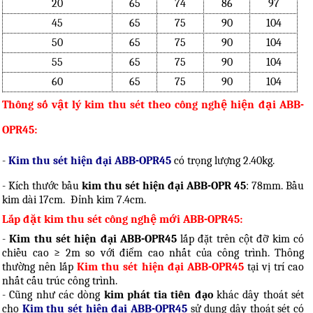
20
65
74
86
97
45
65
75
90
104
50
65
75
90
104
55
65
75
90
104
60
65
75
90
104
Thông số vật lý kim thu sét theo công nghệ hiện đại ABB-
OPR45:
-
Kim thu sét hiện đại ABB-OPR45
có trọng lượng 2.40kg.
- Kích thước bầu
kim thu sét hiện đại ABB-OPR 45
: 78mm. Bầu
kim dài 17cm. Đỉnh kim 7.4cm.
Lắp đặt kim thu sét công nghệ mới ABB-OPR45:
-
Kim thu sét hiện đại ABB-OPR45
lắp đặt trên cột đỡ kim có
chiều cao ≥ 2m so với điểm cao nhất của công trình. Thông
thường nên lắp
Kim thu sét hiện đại ABB-OPR45
tại vị trí cao
nhất cấu trúc công trình.
- Cũng như các dòng
kim phát tia tiên đạo
khác dây thoát sét
cho
Kim thu sét hiện đại
ABB-OPR45
sử dụng dây thoát sét có