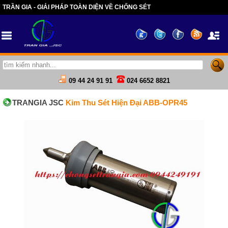
TRẦN GIA - GIẢI PHÁP TOÀN DIỆN VỀ CHỐNG SÉT
09 44 24 91 91
024 6652 8821
TRANGIA JSC
Kim Thu Sét Hiện Đại ABB-OPR45