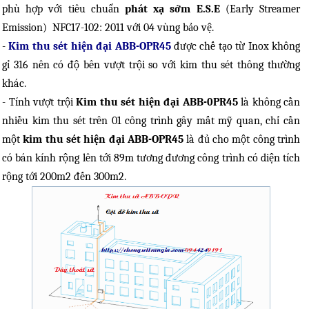
phù hợp với tiêu chuẩn
phát xạ sớm E.S.E
(Early Streamer
Emission) NFC17-102: 2011 với 04 vùng bảo vệ.
-
Kim thu sét hiện đại ABB-OPR45
được chế tạo từ Inox không
gỉ 316 nên có độ bên vượt trội so với kim thu sét thông thường
khác.
- Tính vượt trội
Kim thu sét hiện đại
ABB-0PR45
là không cần
nhiều kim thu sét trên 01 công trình gây mất mỹ quan, chỉ cần
một
kim thu sét hiện đại ABB-OPR45
là đủ cho một công trình
có bán kính rộng lên tới 89m tương đương công trình có diện tích
rộng tới 200m2 đến 300m2.