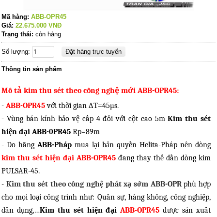
Mã hàng:
ABB-OPR45
Giá:
22.675.000
VNĐ
Trạng thái:
còn hàng
Số lượng:
Thông tin sản phẩm
Mô tả kim thu sét theo công nghệ mới ABB-OPR45:
-
ABB-OPR45
với thời gian ∆T=45µs.
- Vùng bán kính bảo vệ cấp 4 đối với cột cao 5m
Kim thu sét
hiện đại
ABB-0PR45
Rp=89m
- Do hãng
ABB-Pháp
mua lại bản quyền Helita-Pháp nên dòng
kim thu sét hiện đại ABB-OPR45
đang thay thế dần dòng kim
PULSAR-45.
-
Kim thu sét theo công nghệ phát xạ sớm ABB-OPR
phù hợp
cho mọi loại công trình như: Quân sự, hàng không, công nghiệp,
dân dụng,…
Kim thu sét hiện đại
ABB-OPR45
được sản xuất