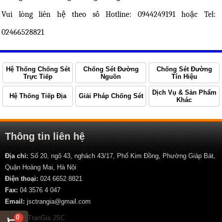
Vui lòng liên hệ theo số Hotline: 0944249191 hoặc Tel:
02466528821
Hệ Thống Chống Sét
Chống Sét Đường
Chống Sét Đường
Trực Tiếp
Nguồn
Tín Hiệu
Dịch Vụ & Sản Phẩm
Hệ Thống Tiếp Địa
Giải Pháp Chống Sét
Khác
Thông tin liên hệ
Địa chỉ:
Số 20, ngõ 43, nghách 43/17, Phố Kim Đồng, Phường Giáp Bát,
Quận Hoàng Mai, Hà Nội
Điện thoại:
024 6652 8821
Fax:
04 3576 4 047
Email:
jsctrangia@gmail.com
0
© 2013 TranGia JSC