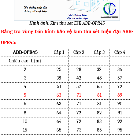
Hình ảnh: Kim thu sét ESE ABB-OPR45
Bảng tra vùng bán kính bảo vệ kim thu sét hiện đại ABB-
OPR45:
ABB-OPR45
Cấp 1
Cấp 2
Cấp 3
Cấp 4
Chiều cao: h(m)
2
25
28
32
36
3
38
42
48
57
4
51
57
65
72
5
63
71
81
89
6
63
71
81
90
8
64
72
82
91
10
64
72
83
92
15
65
73
85
95