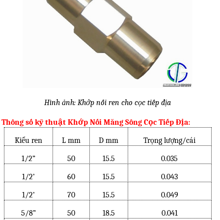
Hình ảnh: Khớp nối ren cho cọc tiếp địa
Thông số kỹ thuật Khớp Nối Măng Sông Cọc Tiếp Địa:
Kiểu ren
L mm
D mm
Trọng lượng/cái
1/2”
50
15.5
0.035
1/2’
60
15.5
0.043
1/2’
70
15.5
0.049
5/8”
50
18.5
0.041