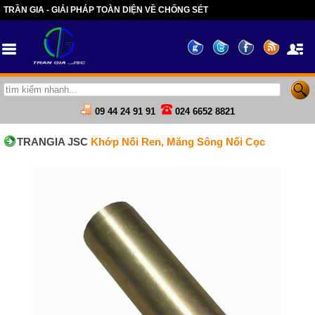
TRẦN GIA - GIẢI PHÁP TOÀN DIỆN VỀ CHỐNG SÉT
09 44 24 91 91
024 6652 8821
TRANGIA JSC
Khớp Nối Ren, Măng Sông Nối Cọc