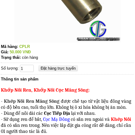
Mã hàng:
CPLR
Giá:
50.000
VNĐ
Trạng thái:
còn hàng
Số lượng:
Thông tin sản phẩm
Khớp Nối Ren, Khớp Nối Cọc Măng Sông:
-
Khớp Nối Ren Măng Sông
được chế tạo từ vật liệu đồng vàng
có độ bền cao, tuổi thọ lớn. Không bị ô xi hóa không bị ăn mòn.
- Dùng để nối dài các
Cọc Tiếp Địa
lại với nhau.
- Sử dụng ren để bắt,
Cọc Mạ Đồng
có sẵn ren ngoài và
Khớp Nối
đã có sẵn ren trong. Nên việc lắp đặt gia công rất dễ dàng, chỉ cần
01 người thao tác là đủ.