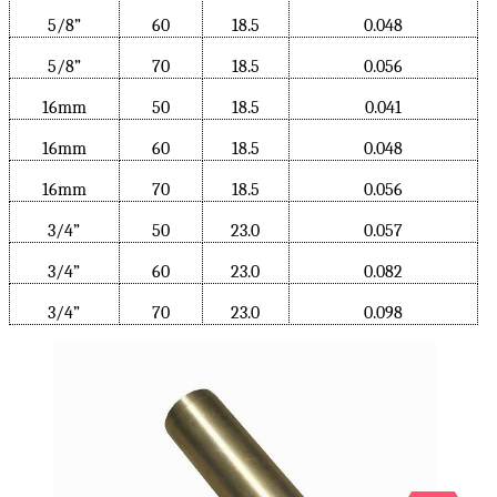
5/8”
60
18.5
0.048
5/8”
70
18.5
0.056
16mm
50
18.5
0.041
16mm
60
18.5
0.048
16mm
70
18.5
0.056
3/4”
50
23.0
0.057
3/4”
60
23.0
0.082
3/4”
70
23.0
0.098