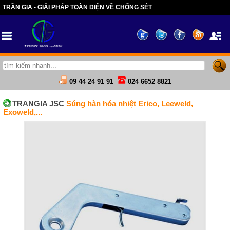
TRẦN GIA - GIẢI PHÁP TOÀN DIỆN VỀ CHỐNG SÉT
09 44 24 91 91
024 6652 8821
TRANGIA JSC
Súng hàn hóa nhiệt Erico, Leeweld,
Exoweld,...