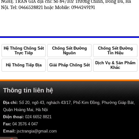
NGHỆ TRẦN GIA địa chỉ: Số 84/102 Trường Chinh, Đống Đa, Hà
Nội. Tel: 0466528821 hoặc Mobile: 0944249191
Hệ Thống Chống Sét
Chống Sét Đường
Chống Sét Đường
Trực Tiếp
Nguồn
Tín Hiệu
Dịch Vụ & Sản Phẩm
Hệ Thống Tiếp Địa
Giải Pháp Chống Sét
Khác
Thông tin liên hệ
Địa chỉ:
Số 20, ngõ 43, nghách 43/17, Phố Kim Đồng, Phường Giáp Bát,
Quận Hoàng Mai, Hà Nội
Điện thoại:
024 6652 8821
Fax:
04 3576 4 047
Email:
jsctrangia@gmail.com