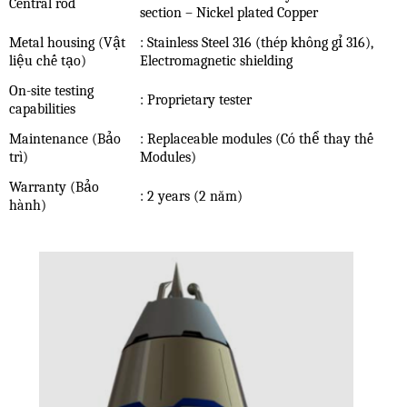
Central rod
section – Nickel plated Copper
Metal housing (Vật
: Stainless Steel 316 (thép không gỉ 316),
liệu chế tạo)
Electromagnetic shielding
On-site testing
: Proprietary tester
capabilities
Maintenance (Bảo
: Replaceable modules (Có thể thay thế
trì)
Modules)
Warranty (Bảo
: 2 years (2 năm)
hành)