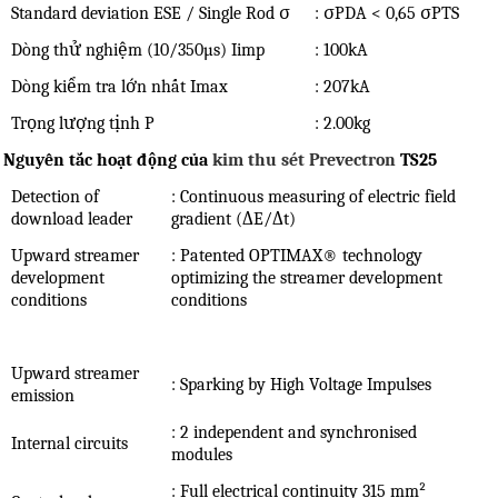
Standard deviation ESE / Single Rod σ
: σPDA < 0,65 σPTS
Dòng thử nghiệm (10/350µs) Iimp
: 100kA
Dòng kiểm tra lớn nhất Imax
: 207kA
Trọng lượng tịnh P
: 2.00kg
Nguyên tắc hoạt động của
kim thu sét Prevectron
TS25
Detection of
: Continuous measuring of electric field
download leader
gradient (ΔE/Δt)
Upward streamer
: Patented OPTIMAX® technology
development
optimizing the streamer development
conditions
conditions
Upward streamer
: Sparking by High Voltage Impulses
emission
: 2 independent and synchronised
Internal circuits
modules
: Full electrical continuity 315 mm²