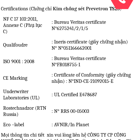
Certifications (Chứng chỉ
Kim chống sét Prevetron
TS25
)
NF C 17 102:2011,
: Bureau Veritas certificate
Annexe C (Phụ lục
N°6275241/2/1/5
C)
: Ineris certificate (giấy chứng nhận)
Qualifoudre
N° N°051166662001
: Bureau Veritas certificate
ISO 9001 : 2008
N°FR018755-1
: Certificate of Conformity (giấy chứng
CE Marking
nhận) : N°IND-CE-21092015-E
Underwriter
: UL Certified E478687
Laboratories (UL)
Rostechnadzor (RTN
: N° RRS 00-05003
Russia)
Eco –label
: AVNIR/In Planet
Mọi thông tin chi tiết xin vui lòng liên hệ CÔNG TY CP CÔNG