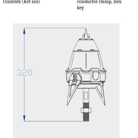
Contents (Kết nối)
conductor clamp, Hex
key