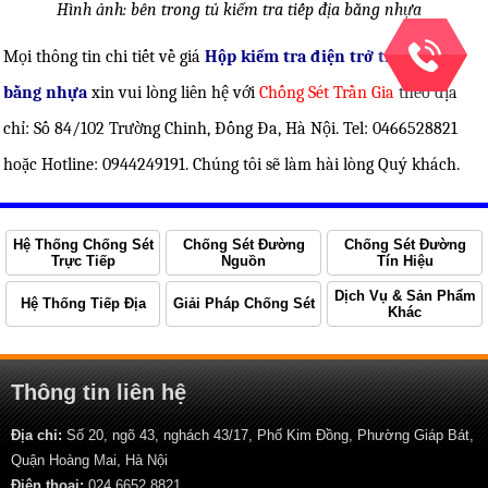
Hình ảnh: bên trong tủ kiểm tra tiếp địa bằng nhựa
Mọi thông tin chi tiết về giá
Hộp kiểm tra điện trở tiếp địa
bằng nhựa
xin vui lòng liên hệ với
Chống Sét Trần Gia
theo địa
chỉ: Số 84/102 Trường Chinh, Đống Đa, Hà Nội. Tel: 0466528821
hoặc Hotline: 0944249191. Chúng tôi sẽ làm hài lòng Quý khách.
Hệ Thống Chống Sét
Chống Sét Đường
Chống Sét Đường
Trực Tiếp
Nguồn
Tín Hiệu
Dịch Vụ & Sản Phẩm
Hệ Thống Tiếp Địa
Giải Pháp Chống Sét
Khác
Thông tin liên hệ
Địa chỉ:
Số 20, ngõ 43, nghách 43/17, Phố Kim Đồng, Phường Giáp Bát,
Quận Hoàng Mai, Hà Nội
Điện thoại:
024 6652 8821