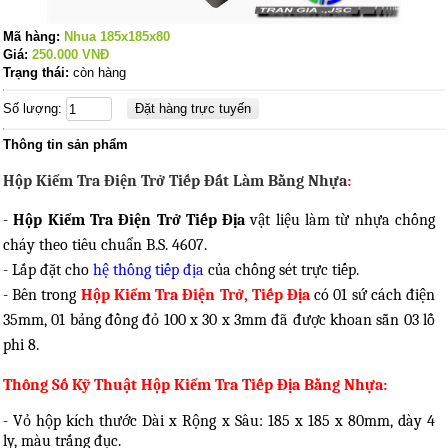
Mã hàng:
Nhua 185x185x80
Giá:
250.000
VNĐ
Trạng thái:
còn hàng
Số lượng:
Thông tin sản phẩm
Hộp Kiểm Tra Điện Trở Tiếp Đất Làm Bằng Nhựa
:
-
Hộp Kiểm Tra Điện Trở Tiếp Địa
vật liệu làm từ nhựa chống
cháy theo tiêu chuẩn B.S. 4607.
- Lắp đặt cho
hệ thống tiếp địa
của chống sét trực tiếp.
- Bên trong
Hộp Kiểm Tra Điện Trở, Tiếp Địa
có 01 sứ cách điện
35mm, 01 bảng đồng đỏ 100 x 30 x 3mm đã được khoan sẵn 03 lỗ
phi 8.
Thông Số Kỹ Thuật Hộp Kiểm Tra Tiếp Địa Bằng Nhựa:
- Vỏ hộp kích thước Dài x Rộng x Sâu: 185 x 185 x 80mm, dày 4
ly, màu trắng đục.