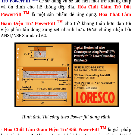
Trở PowerFill
dễ sử dụng và sẽ tạo nên một trở kháng thấp
và ổn định cho hệ thống tiếp địa.
Hóa Chất Giảm Trở Đất
TM
PowerFill
là một sản phẩm dễ ứng dụng.
Hóa Chất Làm
TM
Giảm Điện Trở PowerFill
cho trở kháng thấp hơn dẫn tới
việc phân tán dòng xung sét nhanh hơn. Được chứng nhận bởi
ANSI/NSF Standard 60.
Hình ảnh: Thi công theo Power fill dạng rãnh
TM
-
Hóa Chất Làm Giảm Điện Trở Đất PowerFill
là giải pháp