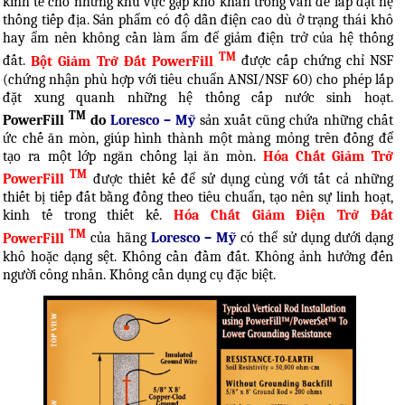
kinh tế cho những khu vực gặp khó khăn trong vấn đề lắp đặt hệ
thống tiếp địa. Sản phẩm có độ dẫn điện cao dù ở trạng thái khô
hay ẩm nên không cần làm ẩm để giảm điện trở của hệ thống
TM
đất.
Bột Giảm Trở Đất PowerFill
được cấp chứng chỉ NSF
(chứng nhận phù hợp với tiêu chuẩn ANSI/NSF 60) cho phép lắp
đặt xung quanh những hệ thống cấp nước sinh hoạt.
TM
PowerFill
do
Loresco – Mỹ
sản xuất cũng chứa những chất
ức chế ăn mòn, giúp hình thành một màng mỏng trên đồng để
tạo ra một lớp ngăn chống lại ăn mòn.
Hóa Chất Giảm Trở
TM
PowerFill
được thiết kế để sử dụng cùng với tất cả những
thiết bị tiếp đất bằng đồng theo tiêu chuẩn, tạo nên sự linh hoạt,
kinh tế trong thiết kế.
Hóa Chất Giảm Điện Trở Đất
TM
PowerFill
của hãng
Loresco – Mỹ
có thể sử dụng dưới dạng
khô hoặc dạng sệt. Không cần đầm đất. Không ảnh hưởng đến
người công nhân. Không cần dụng cụ đặc biệt.