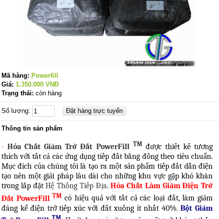
Mã hàng:
Powerfill
Giá:
1.350.000
VNĐ
Trạng thái:
còn hàng
Số lượng:
Thông tin sản phẩm
TM
-
Hóa Chất Giảm Trở Đất PowerFill
được thiết kế tương
thích với tất cả các ứng dụng tiếp đất bằng đồng theo tiêu chuẩn.
Mục đích của chúng tôi là tạo ra một sản phẩm tiếp đất dẫn điện
tạo nên một giải pháp lâu dài cho những khu vực gặp khó khăn
trong lắp đặt
Hệ Thống Tiếp Địa
.
Hóa Chất Làm Giảm Điện Trở
TM
Đất PowerFill
có hiệu quả với tất cả các loại đất, làm giảm
đáng kể điện trở tiếp xúc với đất xuống ít nhất 40%.
Bột Giảm
TM