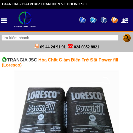
TRẦN GIA - GIẢI PHÁP TOÀN DIỆN VỀ CHỐNG SÉT
09 44 24 91 91
024 6652 8821
TRANGIA JSC
Hóa Chất Giảm Điện Trở Đất Power fill
(Loresco)