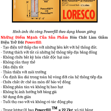
Hình ảnh: thi công Powerfill theo dạng khoan giếng
Những Điểm Mạnh Của Sản Phẩm
Hóa Chất Làm Giảm
Điện Trở Đất
Powerfill:
- Tạo điện trở thấp cho với những liên kết với hệ thống đất.
- Tương thích với tất cả những hệ thống tiếp địa bằng đồng
- Không chứa bất kỳ hóa chất độc hại nào
- Không cần thay thế
- Dẫn điện tốt
- Thân thiện với môi trường
- Ổn định lâu dài trong toàn bộ vòng đời của hệ thống tiếp địa
- Chứa chất ức chế ăn mòn để bảo vệ đồng
- Không phân tán và không bị hao hụt
- Không bị ảnh hưởng bởi băng giá
- Sử dụng đơn giản
- Tuổi thọ cao với và không có tác động phụ
TM
- Trọng lượng 01 bao
Powerfill
= 22.7kg
, vỏ túi bằng