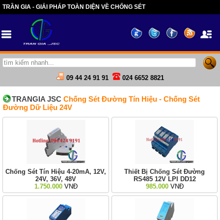
TRẦN GIA - GIẢI PHÁP TOÀN DIỆN VỀ CHỐNG SÉT
09 44 24 91 91
024 6652 8821
TRANGIA JSC
Chống Sét Đường Tín Hiệu - Chống Sét
Đường Dữ Liệu 24V
Chống Sét Tín Hiệu 4-20mA, 12V,
Thiết Bị Chống Sét Đường
24V, 36V, 48V
RS485 12V LPI DD12
1.750.000
VNĐ
985.000
VNĐ